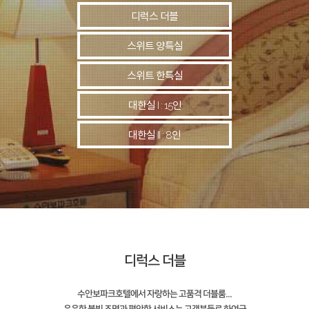
디럭스 더블
스위트 양특실
스위트 한특실
대한실 I : 15인
대한실 II : 8인
디럭스 더블
수안보파크호텔에서 자랑하는 고품격 더블룸...