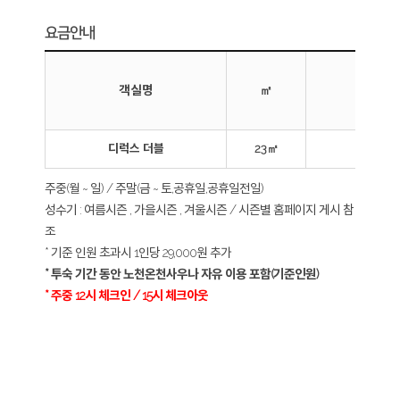
요금안내
객실명
㎡
(기준
디럭스 더블
23㎡
2
주중(월 ~ 일) / 주말(금 ~ 토,공휴일,공휴일전일)
성수기 : 여름시즌 , 가을시즌 , 겨울시즌 / 시즌별 홈페이지 게시 참
조
* 기준 인원 초과시 1인당 29,000원 추가
* 투숙 기간 동안 노천온천사우나 자유 이용 포함(기준인원)
* 주중 12시 체크인 / 15시 체크아웃