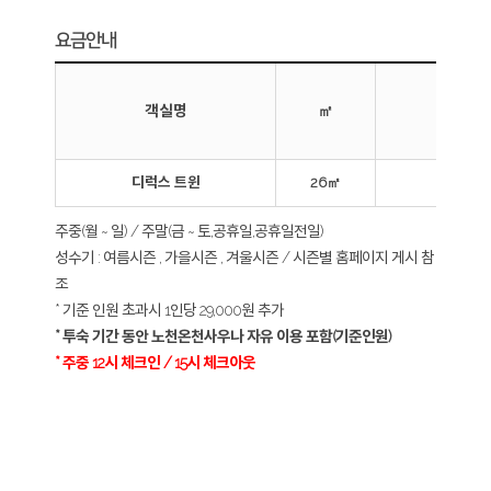
요금안내
객실명
㎡
(기준
디럭스 트윈
26㎡
2
주중(월 ~ 일) / 주말(금 ~ 토,공휴일,공휴일전일)
성수기 : 여름시즌 , 가을시즌 , 겨울시즌 / 시즌별 홈페이지 게시 참
조
* 기준 인원 초과시 1인당 29,000원 추가
* 투숙 기간 동안 노천온천사우나 자유 이용 포함(기준인원)
* 주중 12시 체크인 / 15시 체크아웃