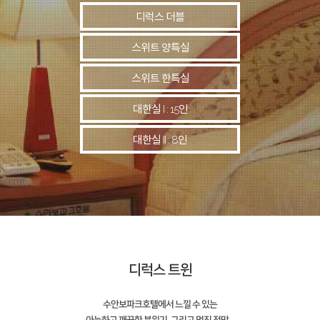
디럭스 더블
스위트 양특실
스위트 한특실
대한실 I : 15인
대한실 II : 8인
디럭스 트윈
수안보파크호텔에서 느낄 수 있는