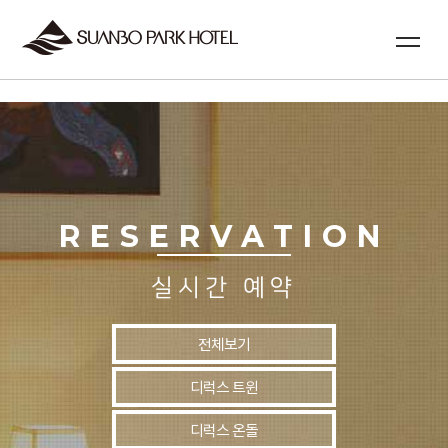
실시간예약
RESERVATION
실시간 예약
전체보기
디럭스 트윈
디럭스 온돌