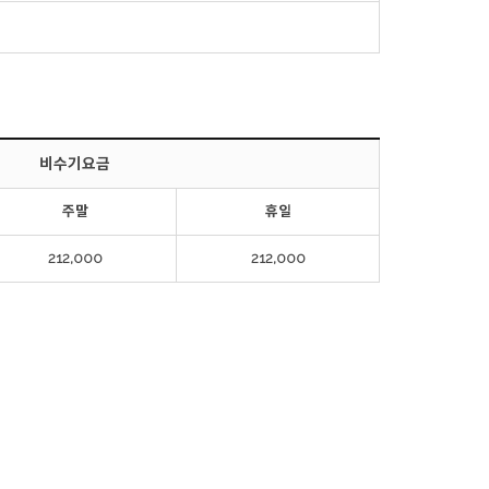
비수기요금
주말
휴일
212,000
212,000