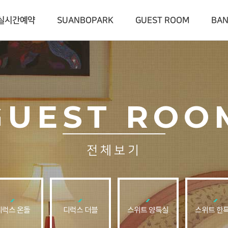
실시간예약
SUANBOPARK
GUEST ROOM
BA
GUEST ROO
전체보기
디럭스 온돌
디럭스 더블
스위트 양특실
스위트 한