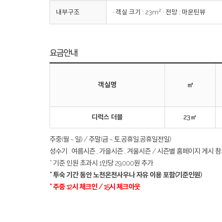
내부구조
∙ 객실 크기 : 23m² ∙ 전망 : 마운틴뷰
요금안내
객실명
㎡
디럭스 더블
23㎡
주중(월 ~ 일) / 주말(금 ~ 토,공휴일,공휴일전일)
성수기 : 여름시즌 , 가을시즌 , 겨울시즌 / 시즌별 홈페이지 게시 
* 기준 인원 초과시 1인당 29,000원 추가
* 투숙 기간 동안 노천온천사우나 자유 이용 포함(기준인원)
* 주중 12시 체크인 / 15시 체크아웃