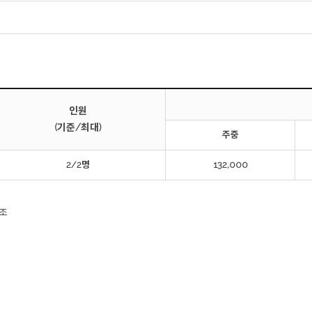
인원
(기준/최대)
주중
2/2명
132,000
참조