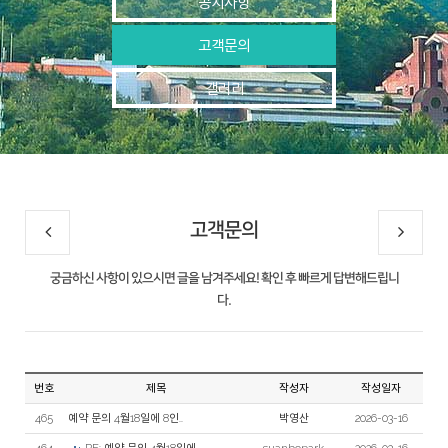
공지사항
고객문의
갤러리
고객문의
궁금하신 사항이 있으시면 글을 남겨주세요! 확인 후 빠르게 답변해드립니
다.
번호
제목
작성자
작성일자
465
예약 문의 4월18일에 8인..
박영산
2026-03-16