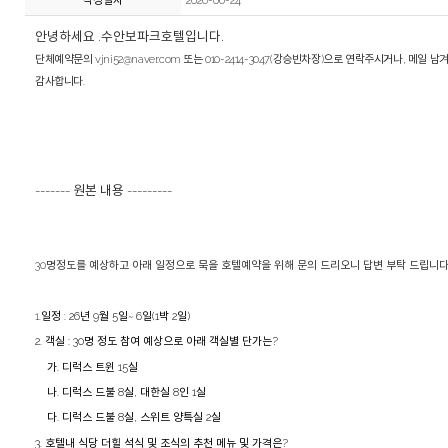
작성일자
2026-06-24
안녕하세요 .수안보파크호텔입니다.
단체예약문의 vjni52@naver.com 또는 010-2414-3047(강승빈차장)으로 연락주시거나, 메
감사합니다.
------- 원본 내용 ---------
30명정도를 예상하고 아래 일정으로 묵을 호텔예약을 위해 문의 드리오니 답변 부탁 드립니
1.
일정
: 26
년
9
월
5
일
~ 6
일
(1
박
2
일
)
2.
객실
: 30
명 정도 참여 예상으로 아래 객실별 단가는
?
가
.
디럭스 트윈
15
실
나
.
디럭스
드불
8
실
,
대한실
8
인
1
실
다
.
디럭스
드불
8
실
,
스위트
양특실
2
실
3.
호텔내 식당
더힐
석식 및 조식의 추천 메뉴 및 가격은
?